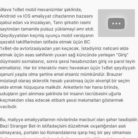
Əlavə 1xBet mobil mexanizmlər şəklində,
Android və IOS əməliyyat cihazlarının bazasını
qəbul edən və imzalayan, Tanrı şirkətin rəsmi
saytından tamamilə pulsuz yükləməyi əmr etdi.
Qeydiyyatdan keçmiş oyunçu mobil versiyanın
qəzəbli təkliflərindən istifadə etmək üçün BC
1xBet-də avtorizasiyadan yan keçəcək. İstədiyiniz nəticəni əldə
etmək üçün əsas səhifənin yuxarı sağ küncündə yerləşən "Giriş"
düyməsini sıxmalısınız, sonra şəxsi hesabınızdan giriş və parol təyin
etməlisiniz. Hər bir interaktiv mərc həvəskarı üçün 1xBet qeydiyyatı
qanuni yaşda olma şərtinə əməl etsəniz mümkündür. Brauzer
müstəqil olaraq sklerotik hesab yaratmaq üçün əlverişli bir seçim
əldə etmək hüququna malikdir. Anketlərin hər hansı birində,
uduşların geri alınması şəklində bir insanın təcrübəsini uğurla
keçməkdən xilas edəcək etibarlı şəxsi məlumatları göstərmək
vacibdir.
Bu, maliyyə əməliyyatlarının növlərində məcburi olan şəhər təsdiqidir.
Bəzi Stranger Bet-in istifadəçisini düzəltmək oxşarlığından asılı
olmayaraq, portalın iso Komandalarına qarşı heç bir şey olmaması