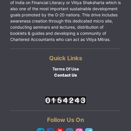
of India on Financial Literacy or Vitiya Shaksharta which is
also one of the most important sustainable development
goals promoted by the G-20 nations. This drive includes
awareness creation through this dedicated micro site,
conducting seminars and lectures, distribution of
booklets & guides and developing a community of
Chartered Accountants who can act as Vitiya Mitras.
Quick Links
Terms Of Use
Contact Us
Follow Us On