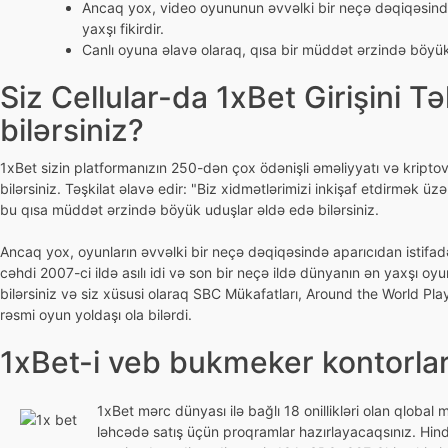
Ancaq yox, video oyununun əvvəlki bir neçə dəqiqəsində 
yaxşı fikirdir.
Canlı oyuna əlavə olaraq, qısa bir müddət ərzində böyük
Siz Cellular-da 1xBet Girişini 
bilərsiniz?
1xBet sizin platformanızın 250-dən çox ödənişli əməliyyatı və kriptov
bilərsiniz. Təşkilat əlavə edir: "Biz xidmətlərimizi inkişaf etdirmək 
bu qısa müddət ərzində böyük uduşlar əldə edə bilərsiniz.
Ancaq yox, oyunların əvvəlki bir neçə dəqiqəsində aparıcıdan istifa
cəhdi 2007-ci ildə asılı idi və son bir neçə ildə dünyanın ən yaxşı oyun
bilərsiniz və siz xüsusi olaraq SBC Mükafatları, Around the World Pla
rəsmi oyun yoldaşı ola bilərdi.
1xBet-i veb bukmeker kontorlar
1xBet mərc dünyası ilə bağlı 18 onillikləri olan qlobal
ləhcədə satış üçün proqramlar hazırlayacaqsınız. Hindi