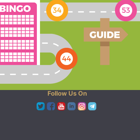
Follow Us On