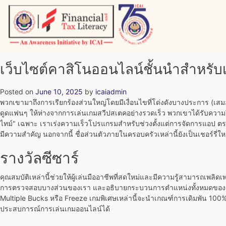
Skip
to
content
Vitiyagyan – ICAI [PWNED]
An ICAI Initiative
เว็บไซต์คาสิโนออนไลน์ชั้นนำสำหรับเ
Posted on
June 10, 2025
by
icaiadmin
พวกเขามาถึงการเรียกร้องส่วนใหญ่โดยมีเงื่อนไขที่โด่งดังบางประการ (เส
ดูดแฟนๆ ให้ห่างจากการเล่นเกมสวีปสเตคอย่างรวดเร็ว พวกเขาได้รับความยึ
ไทม์" เฉพาะ เราเร่งความเร็วโปรแกรมสำหรับช่วงตั้งแต่การจัดการแอป ต
มีความสำคัญ นอกจากนี้ ชื่อส่วนตัวภายในครอบครัวเหล่านี้ยังเป็นเชอร์รี่ให
รางวัลซีซาร์
คุณสมบัติเหล่านี้ช่วยให้ผู้เล่นมืออาชีพที่สดใหม่และมีความรู้สามารถเพลิดเ
การตรวจสอบบางส่วนของเรา และอธิบายกระบวนการตำแหน่งทั้งหมดของเรา 
Multiple Bucks หรือ Freeze เกมพิเศษเหล่านี้จะนำเกณฑ์การเดิมพัน 100%
ประสบการณ์การเล่นเกมออนไลน์ได้