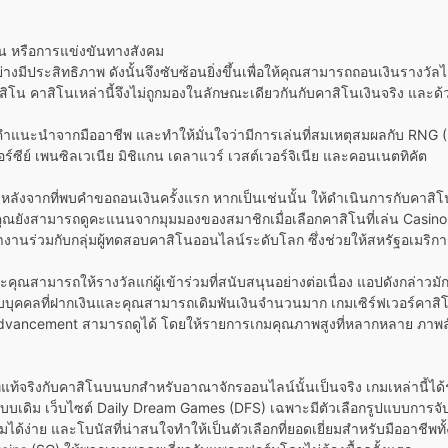
น หรือการแข่งขันทางสังคม
งมีประสิทธิภาพ ดังนั้นจึงซับซ้อนยิ่งขึ้นเพื่อให้คุณสามารถถอนเงินรางวัลไ
 คาสิโนเหล่านี้จึงไม่ถูกมองในลักษณะเดียวกันกับคาสิโนเงินจริง และด้วยเ
แนะนำจากมืออาชีพ และทำให้มั่นใจว่ามีการเล่นที่สมเหตุสมผลกับ RNG (เค
อร์ซีย์ เพนซิลเวเนีย มิชิแกน เดลาแวร์ เวสต์เวอร์จิเนีย และคอนเนตทิคัต
งจากที่พบคำขอถอนเงินครั้งแรก หากเป็นเช่นนั้น ให้ดำเนินการกับคาสิโน
ุณยังสามารถดูคะแนนจากมุมมองของสมาชิกเมื่อเลือกคาสิโนที่เล่น Casino Guru
ก เราทำงานร่วมกับกลุ่มผู้ทดสอบคาสิโนออนไลน์ระดับโลก ซึ่งช่วยให้สหรัฐอเมร
ะคุณสามารถให้รางวัลแก่ผู้เข้าร่วมที่สนับสนุนอย่างต่อเนื่อง แอปดังกล่าว
กับบุคคลที่ฝากเงินและคุณสามารถเดิมพันเงินจำนวนมาก เกมเซิร์ฟเวอร์คาสิ
ละ Advancement สามารถดูได้ โดยให้รายการเกมคุณภาพสูงที่หลากหลาย ภาพลั
่แท้จริงกับคาสิโนบนบกสำหรับอาณาจักรออนไลน์นั้นเป็นจริง เกมเหล่านี้ไ
บบเดิม เว็บไซต์ Daily Dream Games (DFS) เฉพาะมีตัวเลือกรูปแบบการจับฉลา
มได้ง่าย และโบนัสที่น่าสนใจทำให้เป็นตัวเลือกที่ยอดเยี่ยมสำหรับมืออาชีพ