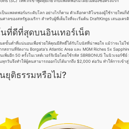
s (SC) ให้พวกเขาพูดคุยเกี่ยวกับแพลตฟอร์มโดยไม่ต้องซื้อครั้งแรก
่องจากเป็นแพลตฟอร์มระดับโลก อย่างไรก็ตาม ตัวเลือกคาสิโนของผู้ใช้รายใหม่ก
ศาลของสหรัฐอเมริกา สำหรับผู้ที่เต็มใจที่จะเริ่มต้น DraftKings เสนอเคร
ที่ดีที่สุดบนอินเทอร์เน็ต
้นต่ำที่แน่นอนเพื่อช่วยให้คุณมีสิทธิ์ได้รับโบนัสที่น่าพอใจ แม้ว่าจะไม่ใช่
จากสถานที่จัดงาน Borgata's Atlantic Area และ MGM Riches 5x Sapphire 
ิ่มอีก 50 ครั้งในเวสต์เวอร์จิเนียโดยใช้รหัส SBRBONUS ในนิวเจอร์ซีย์ 
ทุกวันจึงทำให้ผู้คนสามารถออกไปได้มากถึง $2,000 ต่อวัน ทำให้การเข้าสู
้นยุติธรรมหรือไม่?