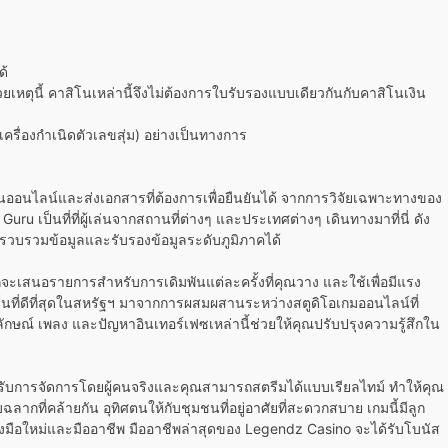
ด้
หตุนี้ คาสิโนเหล่านี้จึงไม่ต้องการใบรับรองแบบเดียวกันกับคาสิโนเงิน
รื่องกำเนิดตัวเลขสุ่ม) อย่างเป็นทางการ
ออนไลน์และส่งเอกสารที่ต้องการเพื่อยืนยันได้ จากการวิจัยเฉพาะทางของ
 เป็นที่ที่ผู้เล่นจากสถานที่ต่างๆ และประเทศต่างๆ เดินทางมาที่นี่ ดัง
ิการวบรวมข้อมูลและรับรองข้อมูลระดับภูมิภาคได้
มักจะเสนอรายการสำหรับการเดิมพันแต่ละครั้งที่คุณวาง และใช้เพื่อมีแรง
โนที่ดีที่สุดในสหรัฐฯ มาจากการผสมผสานระหว่างสตูดิโอเกมออนไลน์ที่
กษณ์ เพลง และปัญหาอินเทอร์เฟซเหล่านี้ช่วยให้คุณปรับปรุงความรู้สึกใน
ด้รับการจัดการโดยผู้คนจริงและคุณสามารถสตรีมได้แบบเรียลไทม์ ทำให้คุณ
กที่คล้ายกัน อุทิศตนให้กับชุมชนที่อยู่อาศัยที่สะดวกสบาย เกมนี้มีลูก
ทั้งมือใหม่และมืออาชีพ มืออาชีพล่าสุดของ Legendz Casino จะได้รับโบนัส