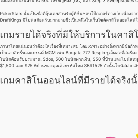
ไม่ต้องฝากเงินจำนวน 500 เหรียญทอง (GC) และ Step 3 Sweepstakes Coin
PokerStars นั้นเป็นชื่อที่คุ้นเคยสำหรับผู้ที่ชื่นชอบโป๊กเกอร์ทางเว็บเนื
DraftKings มีโบนัสต้อนรับมากมายซึ่งเป็นหนึ่งในเว็บไซต์คาสิโนออนไลน์ใน
เกมรายได้จริงที่มีให้บริการในคาสิโน
ภาษาไทยแน่นอนว่าต้องใส่เรื่องที่เหมาะสม โดยเฉพาะอย่างยิ่งหากมีข้อกำหนดขั
เป็นเอกสิทธิ์ของแบรนด์ MGM เช่น Borgata 777 Respin รูเล็ตสดที่สตรีม
โบนัสต้อนรับประมาณ $dos, 500 โบนัสฝากเงิน, $50 ที่บ้านและโบนัสหมุนเพ
$1,500 และ $25 ที่บ้านของคุณด้วยรหัสใหม่ SBR1525 ดังนั้นโบนัสฝากเงิน
เกมคาสิโนออนไลน์ที่มีรายได้จริงนั