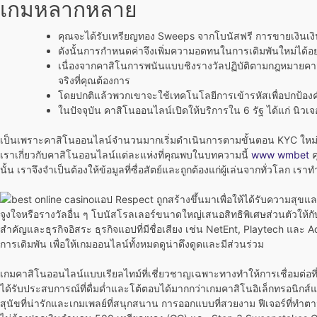
เกมหลากหลาย
คุณจะได้รับเหรียญทอง Sweeps จากโบนัสฟรี การขายเงินเงิ
ดังนั้นการกำหนดค่าจึงเพิ่มความอดทนในการเดิมพันใหม่ได้อย่า
เนื่องจากคาสิโนการพนันแบบชิงรางวัลปฏิบัติตามกฎหมายคาสิโน
จริงที่คุณต้องการ
โดยปกติแล้วพวกเขาจะใช้เทคโนโลยีการเข้ารหัสเพื่อปกป้องคำ
ในปัจจุบัน คาสิโนออนไลน์เปิดให้บริการใน 6 รัฐ ได้แก่ นิวเจ
เป็นเพราะคาสิโนออนไลน์จำนวนมากเริ่มดำเนินการตามขั้นตอน KYC ใหม่หลั
เราเกี่ยวกับคาสิโนออนไลน์แต่ละแห่งที่คุณพบในบทความนี้
www wmbet
ค
นั้น เราจึงจำเป็นต้องให้ข้อมูลที่ซื่อสัตย์และถูกต้องแก่ผู้เล่นจากทั่วโล
แอป Respect ถูกสร้างขึ้นมาเพื่อให้ได้รับความสุขแล
จูงใจหรือรางวัลอื่น ๆ โบนัสโรลเลอร์ขนาดใหญ่เสนอสิทธิพิเศษส่วนตัวให้
สำคัญและธุรกิจอิสระ ธุรกิจแอปที่มีชื่อเสียง เช่น NetEnt, Playtech แ
การเดิมพัน เพื่อให้เกมออนไลน์ทั้งหมดดูน่าดึงดูดและมีส่วนร่วม
เกมคาสิโนออนไลน์แบบเรียลไทม์ที่เชี่ยวชาญเฉพาะทางทำให้การเชื่อมต่อที
ได้รับประสบการณ์ที่ดื่มด่ำและโต้ตอบได้มากกว่าเกมคาสิโนอิเล็กทรอนิกส์แ
สุนัขที่น่ารักและเกมเพลย์ที่สนุกสนาน การออกแบบที่สวยงาม ฟีเจอร์ที่ทำตา