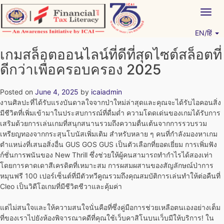
Skip
Togg
to
navig
content
EN/हिं
Vitiyagyan – ICAI [PWNED]
An ICAI Initiative
เกมสล็อตออนไลน์ที่ดีที่สุดไซต์สล็อตที่
ดีกว่าเพื่อครอบครอง 2025
Posted on
June 4, 2025
by
icaiadmin
งานศิลปะที่ได้รับแรงบันดาลใจจากป่าใหม่ล่าสุดและคุณจะได้รับไอคอนสิ่ง
มีชีวิตที่เพิ่มเข้ามาในประสบการณ์ที่ดื่มด่ำ ความโดดเด่นของเกมได้รับการ
เสริมด้วยการเล่นเกมที่สนุกสนานรวมถึงความตื่นเต้นจากการรวบรวม
เหรียญทองจากกระสุนโบนัสเพิ่มเติม สำหรับหลาย ๆ คนที่กำลังมองหาเกม
ตำแหน่งที่เสนอสิ่งอื่น GUS GOS GUS เป็นตัวเลือกที่ยอดเยี่ยม การเพิ่มฟัง
ก์ชั่นการพนันของ New Thrill ซึ่งช่วยให้ผู้คนสามารถทำกำไรได้สองเท่า
โดยการคาดเดาสีเครดิตที่เหมาะสม การผสมผสานของสัญลักษณ์ป่าการ
หมุนฟรี 100 เปอร์เซ็นต์ที่มีตัวทวีคูณรวมถึงคุณสมบัติการเล่นทำให้ต่อคืนที่
Cleo เป็นวิดีโอเกมที่มีชีวิตชีวาและคุ้มค่า
แต่ไม่สนใจและให้ความสนใจนั่นคือที่ซึ่งคู่มือการช่วยเหลือตนเองอย่างเต็ม
ที่ของเราไปยังห้องพิจารณาคดีที่คุณใช้เว็บคาสิโนบนเว็บมีให้บริการ! ใน