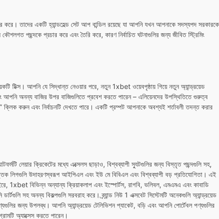
 ব্যবহার করে। তাদের একটি হ্যান্ডহেল্ড সেট আপ বান্ডিল রয়েছে যা আপনি যখন আপনাকে সদস্যপদ সরকারকে
ি কৌশলগত পছন্দকে প্রচার করে এবং তৈরি করে, কারণ নির্বাচিত ঘটনাগুলির জন্য জীবিত স্ট্রিমিং
িক্স। আপনি যে সিদ্ধান্ত নেওয়ার পরে, নতুন 1xbet ওয়েবপৃষ্ঠায় গিয়ে নতুন অ্যান্ড্রয়েড
স এবং আপনি অনন্য বাজির উপর বাজিগুলিতে প্রবেশ করতে পারেন – এলিয়েনদের উপস্থিতিতে গুরুত্ব
 ক্লিক করুন এবং নির্বাচনটি দেখতে পারে। একটি প্রম্পট আপনাকে অবশ্যই শর্তাবলী তদন্ত করার
প্ল্যাটফর্মটি লেয়ার ক্রিকেটের মধ্যে এক্সেলস ছাড়াও, বিশ্বব্যাপী স্যুটগুলির জন্য বিস্তৃত পছন্দগুলি সহ,
তিক লিগগুলি উদাহরণস্বরূপ আইপিএল এবং ইউ মে বিবিএল এবং বিশ্বব্যাপী বড় প্রতিযোগিতা। এই
রে, 1xbet বিভিন্ন অন্যান্য ক্রিয়াকলাপ এবং ইস্পোর্টস, রাগবি, ভলিবল, এমএমএ এবং কাবাডি
ার্টগুলি সহ অনন্য বিকল্পগুলি সরবরাহ করে। ব্র্যান্ড নিউ 1 এক্সবেট সিস্টেমটি অনেকগুলি অ্যান্ড্রয়েড
্যগুলির জন্য উপলব্ধ। আপনি অ্যান্ড্রয়েড টেলিভিশন প্যাকেট, বড়ি এবং আপনি পোর্টেবল পণ্যগুলির
গ্রামটি অ্যাক্সেস করতে পারেন।