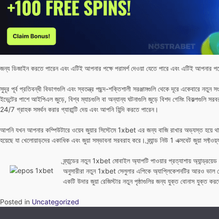
জন্য ডিজাইন করতে পারেন এবং এটিই আপনার পক্ষে পরামর্শ দেওয়া যেতে পারে এবং এটিই আপনার 
সুদূর পূর্ব প্রতিবন্ধী বিভাগগুলি এবং স্বতন্ত্র পছন্দ-শক্তিশালী সরঞ্জামগুলি থেকে দূরে একেবারে ন
ইভেন্টের পাশে আইপিএল জুড়ে, বিশ্ব ম্যাচগুলি বা অন্যান্য ঘটনাগুলি জুড়ে বিশদ গেমিং বিকল্পগুলি স
24/7 গ্রাহক সমর্থন করার গ্যারান্টি দেয় এবং আপনি হিন্দি করতে পারেন।
আপনি যখন আপনার কম্পিউটারে ওয়েব জুয়ার সিস্টেমে 1xbet এর জন্য বাজি রাখার অভ্যস্ত হয়ে 
হয়েছে যা খেলোয়াড়দের একাধিক এবং জুয়া সম্ভাবনা সরবরাহ করে। ব্র্যান্ড নিউ 1 এক্সবেট জুয়া সফ্টও
ব্র্যান্ডের নতুন 1xbet মোবাইল অ্যাপটি পাওয়ার প্রত্যাশায় অ্যান্ড্
অনুসারীরা নতুন 1xbet সেলুলার এপিকে অ্যাপ্লিকেশনটির আরও ভাল গেম
একটি উদার জুয়া রেজিস্টার নতুন পৃষ্ঠাগুলির জন্য যুক্ত বোনাস যুক্ত ক
Posted in
Uncategorized