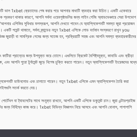
ি ভাল 1xbet ক্রেতাদের শেষ করার পরে আপনার মাথাটি ব্যবহার করা উচিত। একটি একেবারে
ে প্রকরণ থাকার কারণে, আপনি সর্বদা ওয়েবপৃষ্ঠাগুলির জন্য লাইন গেমিং অ্যাডভেঞ্চারে সেরা উপভোগ
আপনার এপিকির সুবিধার ফলস্বরূপ, আপনি দেখতে পাবেন যে অ্যাপ্লিকেশনটি সমস্ত জুয়া প্রয়োজন
। একটি পয়েন্ট থামাতে, সর্বদা ব্র্যান্ডের নতুন 1xbet এপিকে লোড বর্তমান সংস্করণে রাখুন you
্ঞ জুয়াড়ী বা সামগ্রিক গেমের জন্য সতেজ হন, প্রক্রিয়াটি সহজ এবং আপনি সমস্ত ব্যবহারকারীদের
 কাটিয়া প্রান্তের জন্য উপযুক্ত করে তোলে। এগুলিতে ক্রিকেট বৈশিষ্ট্যযুক্ত, কাবাডি এবং ক্রীড়া
্ষ, এবং আপনি পুরো টুর্নামেন্ট জুড়ে বিশেষ চুক্তি করতে পারেন। নতুন অ্যাপ্লিকেশনটি ইংরেজদের মধ্যে
্যাপ্লিকেশনটি ডাউনলোড এবং চালাতে পারেন। নতুন 1xbet এপিকে এমন অ্যাপ্লিকেশন তৈরি করা
রোফাইলগুলি সতর্ক করতে দেয়।
র পোর্টেবল বা ট্যাবলেটের সাথে সংযুক্ত রাখতে, আপনি একটি এপিকে ডকুমেন্ট চান। জুয়া এন্টারপ্রাইজ
র জন্য নির্বিঘ্নে কাজ করে। 1xbet বিভিন্ন বিজ্ঞাপন নিয়ে আসবে এবং আপনি বোনাস, পাশাপাশি