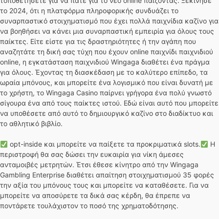
τοποθετήσετε για να πάτε για το νέο online παίζοντας. Ξεκίνησε
το 2024, ότι η πλατφόρμα πληροφορικής συνδυάζει το
συναρπαστικό στοιχηματισμό που έχει πολλά παιχνίδια καζίνο για
να βοηθήσει να κάνει μια συναρπαστική εμπειρία για όλους τους
παίκτες. Είτε είστε για τις δραστηριότητες ή την αγάπη που
αναζητάτε τη δική σας τύχη που έχουν online παιχνίδι παιχνιδιού
online, η εγκατάσταση παιχνιδιού Wingaga διαθέτει ένα πράγμα
για όλους. Έχοντας τη διασκέδαση με το καλύτερο επίπεδο, τα
ωραία μπόνους, και μπορείτε ένα λογισμικό που είναι δυνατή με
το χρήστη, το Wingaga Casino παίρνει γρήγορα ένα πολύ γνωστό
σίγουρα ένα από τους παίκτες ιστού. Εδώ είναι αυτό που μπορείτε
να υποθέσετε από αυτό το δημιουργικό καζίνο στο διαδίκτυο και
το αθλητικό βιβλίο.
opt-inside και μπορείτε να παίξετε τα προκριματικά slots.
Η
περιστροφή θα σας δώσει την ευκαιρία για νίκη άμεσες
ανταμοιβές μετρητών. Έτσι έθεσε κίνητρο από την Wingaga
Gambling Enterprise διαθέτει απαίτηση στοιχηματισμού 35 φορές
την αξία του μπόνους τους και μπορείτε να καταθέσετε. Για να
μπορείτε να αποσύρετε τα δικά σας κέρδη, θα έπρεπε να
ποντάρετε τουλάχιστον το ποσό της χρηματοδότησης.