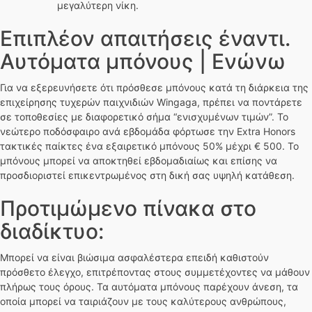
μεγαλύτερη νίκη.
Επιπλέον απαιτήσεις έναντι.
Αυτόματα μπόνους | Ενώνω
Για να εξερευνήσετε ότι πρόσθεσε μπόνους κατά τη διάρκεια της
επιχείρησης τυχερών παιχνιδιών Wingaga, πρέπει να ποντάρετε
σε τοποθεσίες με διαφορετικό σήμα “ενισχυμένων τιμών”. Το
νεώτερο ποδόσφαιρο ανά εβδομάδα φόρτωσε την Extra Honors
τακτικές παίκτες ένα εξαιρετικό μπόνους 50% μέχρι € 500. Το
μπόνους μπορεί να αποκτηθεί εβδομαδιαίως και επίσης να
προσδιοριστεί επικεντρωμένος στη δική σας υψηλή κατάθεση.
Προτιμώμενο πίνακα στο
διαδίκτυο:
Μπορεί να είναι βιώσιμα ασφαλέστερα επειδή καθιστούν
πρόσθετο έλεγχο, επιτρέποντας στους συμμετέχοντες να μάθουν
πλήρως τους όρους. Τα αυτόματα μπόνους παρέχουν άνεση, τα
οποία μπορεί να ταιριάζουν με τους καλύτερους ανθρώπους,