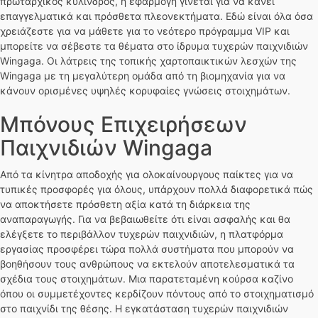
πρωταρχικός κύλινδρος, η εφαρμογή γίνεται για να κάνει
επαγγελματικά και πρόσθετα πλεονεκτήματα. Εδώ είναι όλα όσα
χρειάζεστε για να μάθετε για το νεότερο πρόγραμμα VIP και
μπορείτε να σέβεστε τα θέματα στο ίδρυμα τυχερών παιχνιδιών
Wingaga. Οι λάτρεις της τοπικής χαρτοπαικτικών λεσχών της
Wingaga με τη μεγαλύτερη ομάδα από τη βιομηχανία για να
κάνουν ορισμένες υψηλές κορυφαίες γνώσεις στοιχημάτων.
Μπόνους Επιχειρήσεων
Παιχνιδιών Wingaga
Από τα κίνητρα αποδοχής για ολοκαίνουργους παίκτες για να
τυπικές προσφορές για όλους, υπάρχουν πολλά διαφορετικά πώς
να αποκτήσετε πρόσθετη αξία κατά τη διάρκεια της
αναπαραγωγής. Για να βεβαιωθείτε ότι είναι ασφαλής και θα
ελέγξετε το περιβάλλον τυχερών παιχνιδιών, η πλατφόρμα
εργασίας προσφέρει τώρα πολλά συστήματα που μπορούν να
βοηθήσουν τους ανθρώπους να εκτελούν αποτελεσματικά τα
σχέδια τους στοιχημάτων. Μια παρατεταμένη κούρσα καζίνο
όπου οι συμμετέχοντες κερδίζουν πόντους από το στοιχηματισμό
στο παιχνίδι της θέσης. Η εγκατάσταση τυχερών παιχνιδιών