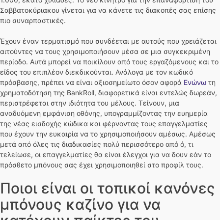
Σαββατοκύριακου γίνεται για να κάνετε τις διακοπές σας επίσης
πιο συναρπαστικές.
Έχουν έναν τερματισμό που συνδέεται με αυτούς που χρειάζεται
αιτούντες να τους χρησιμοποιήσουν μέσα σε μια συγκεκριμένη
περίοδο. Αυτά μπορεί να ποικίλουν από τους εργαζόμενους και το
είδος του επιπλέον διεκδικούνται. Ανάλογα με τον κωδικό
πρόσβασης, πρέπει να είναι αξιοσημείωτο όσον αφορά
Ενώνω
τη
χρηματοδότηση της BankRoll, διαφορετικά είναι εντελώς δωρεάν,
περιστρέφεται στην ιδιότητα του μέλους. Τείνουν, μια
αναδυόμενη εμφάνιση οθόνης, υπογραμμίζοντας την ευημερία
της νέας εισδοχής κώδικα και φέρνοντας τους επαγγελματίες
που έχουν την ευκαιρία να το χρησιμοποιήσουν αμέσως. Αμέσως
μετά από όλες τις διαδικασίες πολύ περισσότερο από ό, τι
τελείωσε, οι επαγγελματίες θα είναι έλεγχοι για να δουν εάν το
πρόσθετο μπόνους σας έχει χρησιμοποιηθεί στο προφίλ τους.
Ποιοι είναι οι τοπικοί κανόνες
μπόνους καζίνο για να